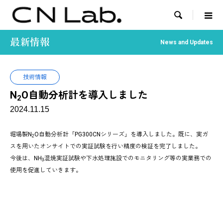

最新情報
News and Updates
技術情報
N
O自動分析計を導入しました
2
2024.11.15
堀場製N
O自動分析計「PG300CNシリーズ」を導入しました。既に、実ガ
2
スを用いたオンサイトでの実証試験を行い精度の検証を完了しました。
今後は、NH
混焼実証試験や下水処理施設でのモニタリング等の実業務での
3
使用を促進していきます。