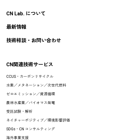
CN Lab. について
最新情報
技術相談・お問い合わせ
CN関連技術サービス
CCUS・カーボンリサイクル
水素
／
メタネーション
／
次世代燃料
ゼロエミッション
／
資源循環
農林水産業
／
バイオマス発電
受託試験・解析
ネイチャーポジティブ／環境影響評価
SDGs・CN コンサルティング
海外事業支援