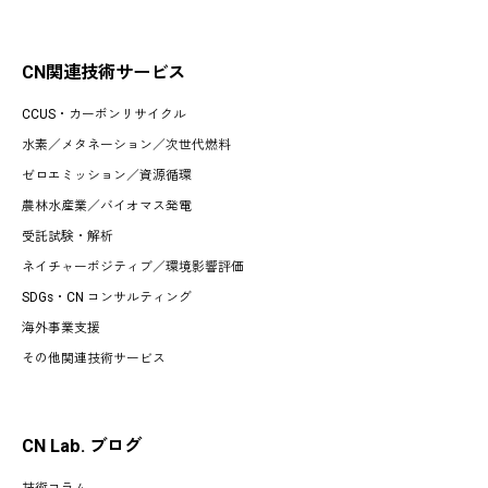
CN関連技術サービス
CCUS・カーボンリサイクル
水素
／
メタネーション
／
次世代燃料
ゼロエミッション
／
資源循環
農林水産業
／
バイオマス発電
受託試験・解析
ネイチャーポジティブ／環境影響評価
SDGs・CN コンサルティング
海外事業支援
その他関連技術サービス
CN Lab. ブログ
技術コラム