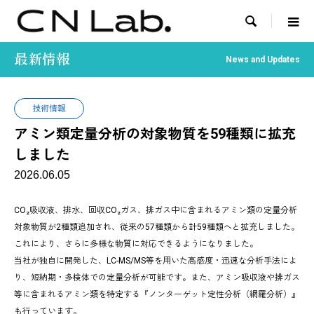

最新情報
News and Updates
技術情報
アミン類定量分析の対象物質を59種類に拡充
しました
2026.06.05
CO₂吸収液、排水、回収CO₂ガス、排ガス中に含まれるアミン類の定量分析
対象物質が2種類追加され、従来の57種類から計59種類へと拡充しました。
これにより、さらに多様な物質に対応できるようになりました。
当社が独自に開発した、LC-MS/MS等を用いた高感度・迅速な分析手法によ
り、短納期・多検体での定量分析が可能です。また、アミン吸収液や排ガス
等に含まれるアミン類を特定する『ノンターゲット定性分析（網羅分析）』
も行っています。