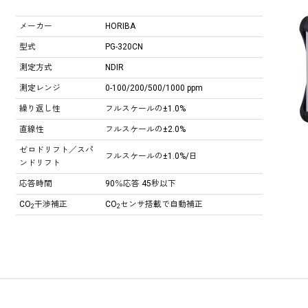
メーカー
HORIBA
型式
PG-320CN
測定方式
NDIR
測定レンジ
0-100/200/500/1000 ppm
繰り返し性
フルスケールの±1.0%
直線性
フルスケールの±2.0%
ゼロドリフト／スパ
フルスケールの±1.0%/日
ンドリフト
応答時間
90％応答 45秒以下
CO
干渉補正
CO
センサ搭載で自動補正
2
2