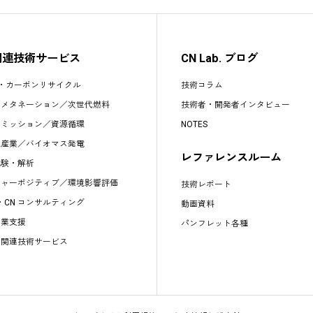
関連技術サービス
CN Lab. ブログ
S・カーボンリサイクル
技術コラム
／
メタネーション
／
次世代燃料
技術者・開発者インタビュー
エミッション
／
資源循環
NOTES
水産業
／
バイオマス発電
レファレンスルーム
試験・解析
チャーポジティブ／環境影響評価
技術レポート
s・CN コンサルティング
動画資料
事業支援
パンフレット各種
他関連技術サービス