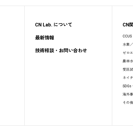
CN Lab. について
CN
CCU
最新情報
水素
技術相談・お問い合わせ
ゼロ
農林
受託
ネイ
SDG
海外
その