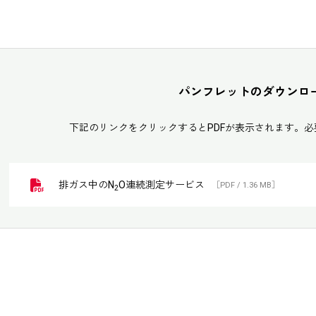
パンフレットのダウンロ
下記のリンクをクリックするとPDFが表示されます。
排ガス中のN
O連続測定サービス
［PDF / 1.36 MB］
2