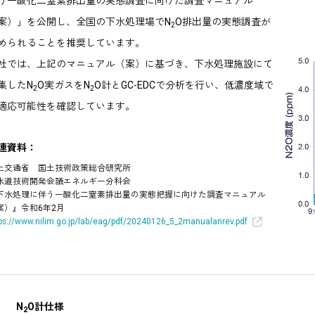
う一酸化二窒素排出量の実態調査に向けた調査マニュアル
案）」を公開し、全国の下水処理場でN
O排出量の実態調査が
2
められることを推奨しています。
社では、上記のマニュアル（案）に基づき、下水処理施設にて
集したN
O実ガスをN
O計とGC-EDCで分析を行い、低濃度域で
2
2
適応可能性を確認しています。
連資料：
土交通省 国土技術政策総合研究所
水道技術開発会議エネルギー分科会
下水処理に伴う一酸化二窒素排出量の実態把握に向けた調査マニュアル
案）』令和6年2月
ps://www.nilim.go.jp/lab/eag/pdf/20240126_5_2manualanrev.pdf
N
O計仕様
2