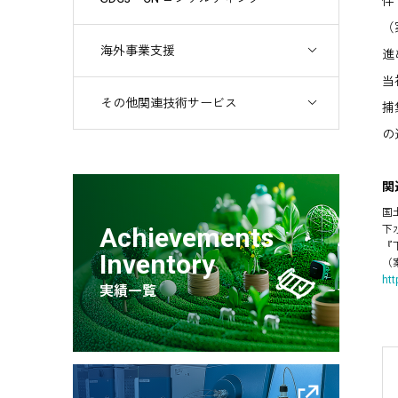
伴
（
海外事業支援
進
当
その他関連技術サービス
捕
の
関
国
Achievements
下
『
Inventory
（
htt
実績一覧