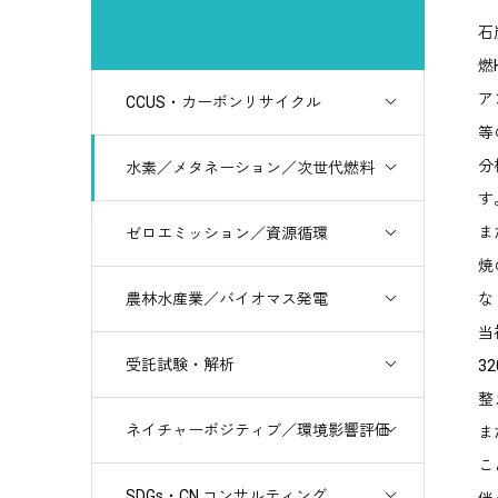
石
燃
ア
CCUS・カーボンリサイクル
等
分
水素／メタネーション／次世代燃料
す
ま
ゼロエミッション／資源循環
焼
農林水産業／バイオマス発電
な
当
受託試験・解析
3
整
ネイチャーポジティブ／環境影響評価
ま
こ
SDGs・CN コンサルティング