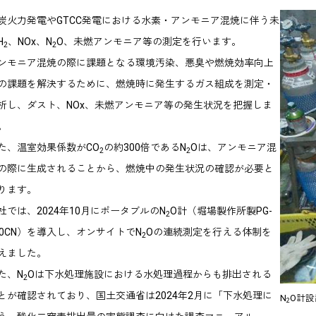
炭火力発電やGTCC発電における水素・アンモニア混焼に伴う未
H
、NOx、N
O、未燃アンモニア等の測定を行います。
2
2
ンモニア混焼の際に課題となる環境汚染、悪臭や燃焼効率向上
の課題を解決するために、燃焼時に発生するガス組成を測定・
析し、ダスト、NOx、未燃アンモニア等の発生状況を把握しま
。
た、温室効果係数がCO
の約300倍であるN
Oは、アンモニア混
2
2
の際に生成されることから、燃焼中の発生状況の確認が必要と
ります。
社では、2024年10月にポータブルのN
O計（堀場製作所製PG-
2
20CN）を導入し、オンサイトでN
Oの連続測定を行える体制を
2
えました。
た、N
Oは下水処理施設における水処理過程からも排出される
2
とが確認されており、国土交通省は2024年2月に「下水処理に
N
O計
2