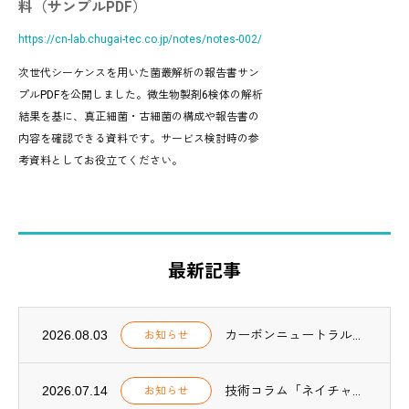
料（サンプルPDF）
https://cn-lab.chugai-tec.co.jp/notes/notes-002/
次世代シーケンスを用いた菌叢解析の報告書サン
プルPDFを公開しました。微生物製剤6検体の解析
結果を基に、真正細菌・古細菌の構成や報告書の
内容を確認できる資料です。サービス検討時の参
考資料としてお役立てください。
最新記事
2026.08.03
カーボンニュートラル関連業務の実績一覧を更新しました（2025年度実績追加）
お知らせ
2026.07.14
技術コラム「ネイチャーポジティブ実践【第2回】」、NOTES「ネイチャーポジティブ F...
お知らせ