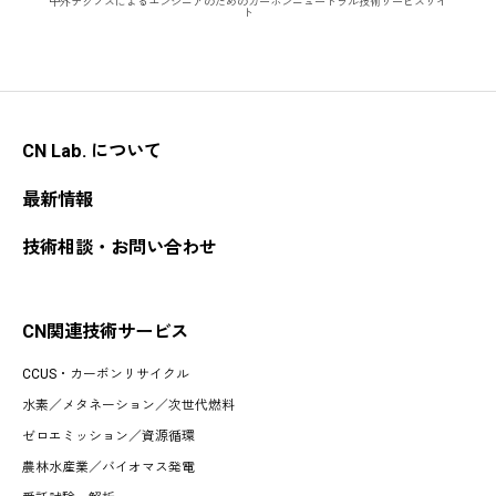
中外テクノスによるエンジニアのためのカーボンニュートラル技術サービスサイ
ト
CN Lab. について
最新情報
技術相談・お問い合わせ
CN関連技術サービス
CCUS・カーボンリサイクル
水素
／
メタネーション
／
次世代燃料
ゼロエミッション
／
資源循環
農林水産業
／
バイオマス発電