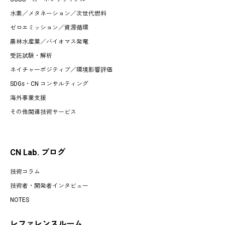
水素
／
メタネーション
／
次世代燃料
ゼロエミッション
／
資源循環
農林水産業
／
バイオマス発電
受託試験・解析
ネイチャーポジティブ／環境影響評価
SDGs・CN コンサルティング
海外事業支援
その他関連技術サービス
CN Lab. ブログ
技術コラム
技術者・開発者インタビュー
NOTES
レファレンスルーム