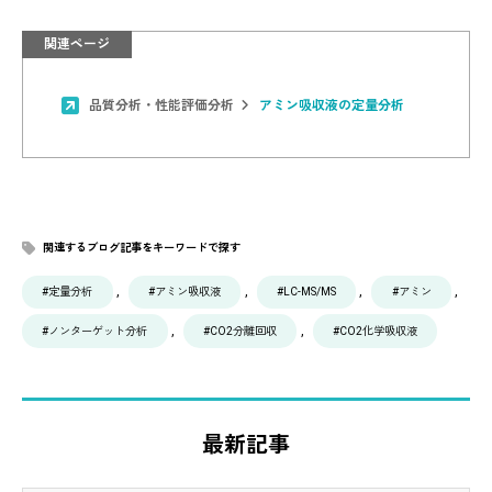
関連ページ
品質分析・性能評価分析
アミン吸収液の定量分析
関連するブログ記事をキーワードで探す
, 
, 
, 
, 
#定量分析
#アミン吸収液
#LC-MS/MS
#アミン
, 
, 
#ノンターゲット分析
#CO2分離回収
#CO2化学吸収液
最新記事