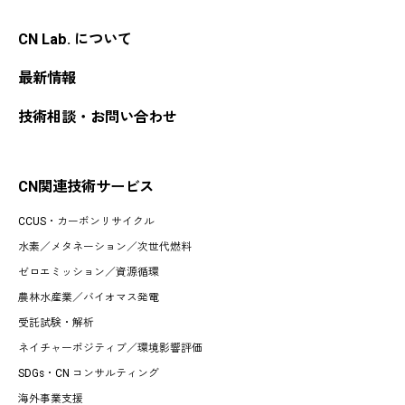
CN Lab. について
最新情報
技術相談・お問い合わせ
CN関連技術サービス
CCUS・カーボンリサイクル
水素
／
メタネーション
／
次世代燃料
ゼロエミッション
／
資源循環
農林水産業
／
バイオマス発電
受託試験・解析
ネイチャーポジティブ／環境影響評価
SDGs・CN コンサルティング
海外事業支援