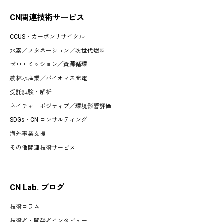
CN関連技術サービス
CCUS・カーボンリサイクル
水素
／
メタネーション
／
次世代燃料
ゼロエミッション
／
資源循環
農林水産業
／
バイオマス発電
受託試験・解析
ネイチャーポジティブ／環境影響評価
SDGs・CN コンサルティング
海外事業支援
その他関連技術サービス
CN Lab. ブログ
技術コラム
技術者・開発者インタビュー