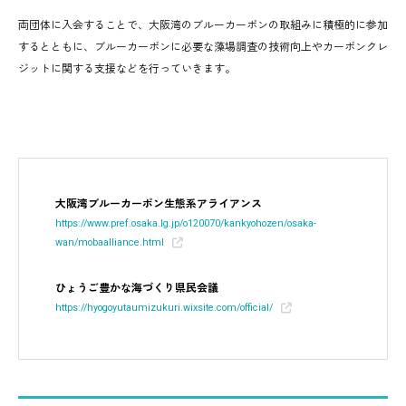
両団体に入会することで、大阪湾のブルーカーボンの取組みに積極的に参加
するとともに、ブルーカーボンに必要な藻場調査の技術向上やカーボンクレ
ジットに関する支援などを行っていきます。
大阪湾ブルーカーボン生態系アライアンス
https://www.pref.osaka.lg.jp/o120070/kankyohozen/osaka-
wan/mobaalliance.html
ひょうご豊かな海づくり県民会議
https://hyogoyutaumizukuri.wixsite.com/official/