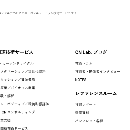
エンジニアのためのカーボンニュートラル技術サービスサイト
関連技術サービス
CN Lab. ブログ
S・カーボンリサイクル
技術コラム
／
メタネーション
／
次世代燃料
技術者・開発者インタビュー
エミッション
／
資源循環
NOTES
水産業
／
バイオマス発電
レファレンスルーム
試験・解析
チャーポジティブ／環境影響評価
技術レポート
s・CN コンサルティング
動画資料
事業支援
パンフレット各種
他関連技術サービス