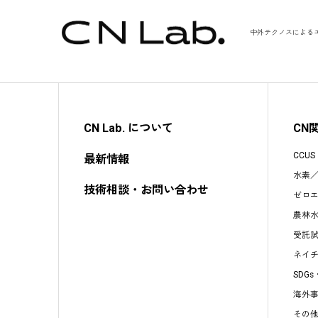
中外テクノスによる
CN Lab. について
CN
CCU
最新情報
水素
技術相談・お問い合わせ
ゼロ
農林
受託
ネイ
SDG
海外
その