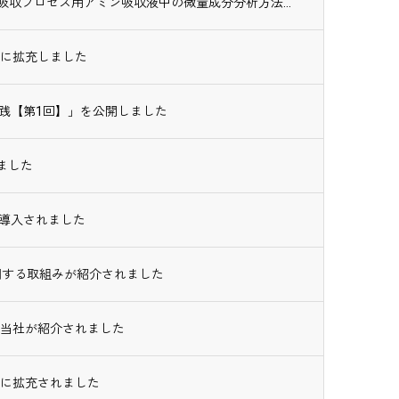
「第86回分析化学討論会」にて、CO₂吸収プロセス用アミン吸収液中の微量成分分析方法に...
類に拡充しました
践【第1回】」を公開しました
ました
が導入されました
関する取組みが紹介されました
25」に当社が紹介されました
類に拡充されました