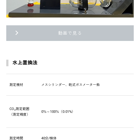
動画で見る
水上置換法
測定機材
メスシリンダー、乾式ガスメーター他
CO
測定範囲
2
0％～100％（0.01%）
（測定精度）
測定時間
40分/検体