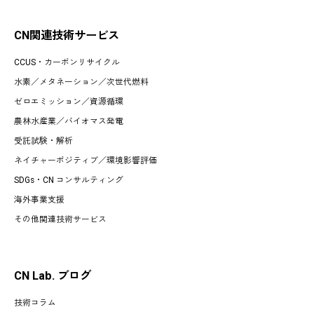
CN関連技術サービス
CCUS・カーボンリサイクル
水素
／
メタネーション
／
次世代燃料
ゼロエミッション
／
資源循環
農林水産業
／
バイオマス発電
受託試験・解析
ネイチャーポジティブ／環境影響評価
SDGs・CN コンサルティング
海外事業支援
その他関連技術サービス
CN Lab. ブログ
技術コラム