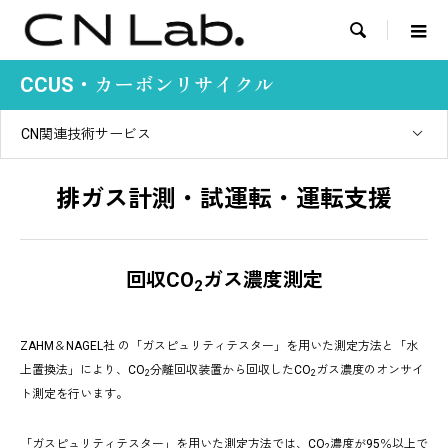

CCUS・カーボンリサイクル
CN関連技術サービス
排ガス計測・試運転・運転支援
回収CO
ガス濃度測定
2
ZAHM＆NAGEL社 の「ガスピュリティテスター」を用いた測定方法と「水
上置換法」により、CO
分離回収装置から回収したCO
ガス濃度のオンサイ
2
2
ト測定を行います。
「ガスピュリティテスター」を用いた測定方法では、CO
濃度が95％以上で
2