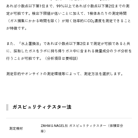
あれば小数点以下第1位まで、99％以上であれば小数点以下第2位までの測
定が可能です。検出下限値が低いことに加えて、1検体あたりの測定時間
（ガス捕集にかかる時間を除く）が短く効率的にCO
濃度を測定できること
2
が特徴です。
また、「水上置換法」であれば小数点以下第2位まで測定が可能であると共
に、採取したガスをラボに持ち帰りガス中に含まれる微量成分のラボ分析を
行うことが可能です。（分析項目は要相談）
測定目的やオンサイトの測定環境等によって、測定方法を選択します。
ガスピュリティテスター法
ZAHM＆NAGEL社 ガスピュリティテスター（体積百分
測定機材
率）