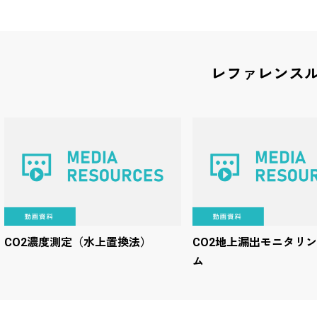
レファレンス
CO2濃度測定（水上置換法）
CO2地上漏出モニタリ
ム