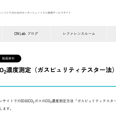
エンジニアのためのカーボンニュートラル技術サービスサイト
CN Lab. ブログ
レファレンスルーム
動画資料
O
濃度測定（ガスピュリティテスター法
2
ンサイトでの回収CO
ガスのCO
濃度測定方法「ガスピュリティテスタ
2
2
します。