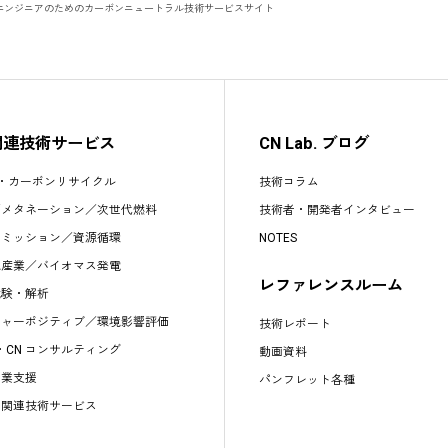
エンジニアのためのカーボンニュートラル技術サービスサイト
関連技術サービス
CN Lab. ブログ
S・カーボンリサイクル
技術コラム
／
メタネーション
／
次世代燃料
技術者・開発者インタビュー
エミッション
／
資源循環
NOTES
水産業
／
バイオマス発電
レファレンスルーム
試験・解析
チャーポジティブ／環境影響評価
技術レポート
s・CN コンサルティング
動画資料
事業支援
パンフレット各種
他関連技術サービス