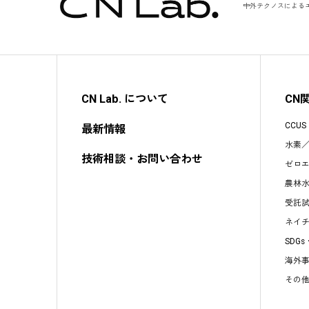
中外テクノスによる
CN Lab. について
CN
CCU
最新情報
水素
技術相談・お問い合わせ
ゼロ
農林
受託
ネイ
SDG
海外
その