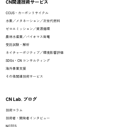
CN関連技術サービス
CCUS・カーボンリサイクル
水素
／
メタネーション
／
次世代燃料
ゼロエミッション
／
資源循環
農林水産業
／
バイオマス発電
受託試験・解析
ネイチャーポジティブ／環境影響評価
SDGs・CN コンサルティング
海外事業支援
その他関連技術サービス
CN Lab. ブログ
技術コラム
技術者・開発者インタビュー
NOTES