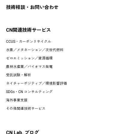
技術相談・お問い合わせ
CN関連技術サービス
CCUS・カーボンリサイクル
水素
／
メタネーション
／
次世代燃料
ゼロエミッション
／
資源循環
農林水産業
／
バイオマス発電
受託試験・解析
ネイチャーポジティブ／環境影響評価
SDGs・CN コンサルティング
海外事業支援
その他関連技術サービス
CN Lab. ブログ