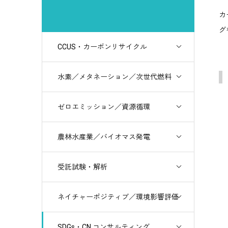
カ
グ
CCUS・カーボンリサイクル
水素／メタネーション／次世代燃料
ゼロエミッション／資源循環
農林水産業／バイオマス発電
受託試験・解析
ネイチャーポジティブ／環境影響評価
SDGs・CN コンサルティング