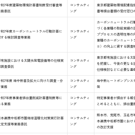
令和7年度建築物環境計画書制度受付審査等
コンサルティ
東京都建築物環境配慮指
業務委託
ング
書等提出書類の受付窓口
カーボンニュートラル行
づく各業種の取組実績の
令和7年度カーボンニュートラル行動計画に
コンサルティ
ププロセスの透明性等の
関する検討調査等業務
ング
業種のカーボンニュート
Ⅱ）の向上に資する調査
東京都有施設における太
都有施設における太陽光発電設備等の仕様実
コンサルティ
を把握し、今後の更なる
態調査委託
ング
仕様検討などに必要な基
令和7年度 地中熱普及拡大に向けた調査・分
コンサルティ
地中熱ヒートポンプシス
析業務
ング
発
令和7年度事業者排出量削減計画書制度等に
コンサルティ
特定事業者が提出する報
係る業務
ング
とめるとともに、排出量
熊本市、荒尾市、玉名市等
熊本連携中枢都市圏地球温暖化対策実行計画
コンサルティ
本連携中枢都市圏におけ
改定支援等業務委託
ング
の改訂支援