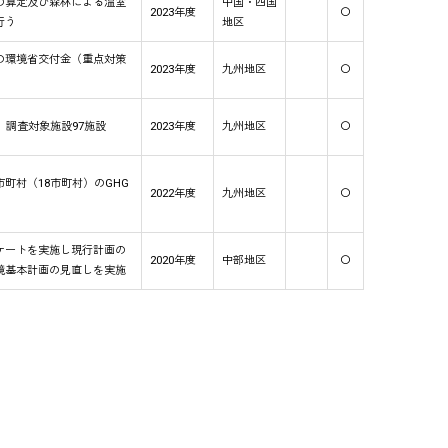
の算定及び森林による温室
中国・四国
2023年度
〇
行う
地区
の環境省交付金（重点対策
2023年度
九州地区
〇
、調査対象施設97施設
2023年度
九州地区
〇
町村（18市町村）のGHG
2022年度
九州地区
〇
ケートを実施し現行計画の
2020年度
中部地区
〇
境基本計画の見直しを実施