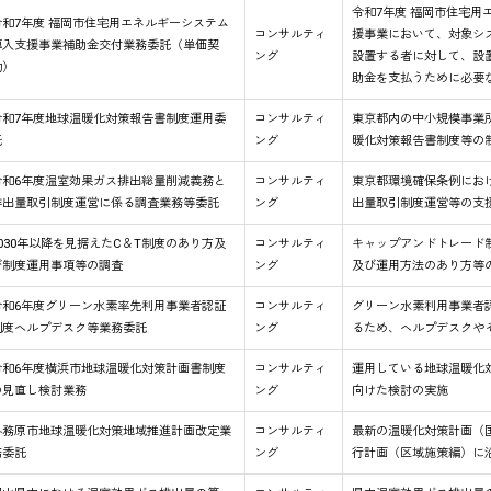
令和7年度 福岡市住宅用
令和7年度 福岡市住宅用エネルギーシステム
コンサルティ
援事業において、対象シ
導入支援事業補助金交付業務委託（単価契
ング
設置する者に対して、設
約）
助金を支払うために必要
令和7年度地球温暖化対策報告書制度運用委
コンサルティ
東京都内の中小規模事業
託
ング
暖化対策報告書制度等の
令和6年度温室効果ガス排出総量削減義務と
コンサルティ
東京都環境確保条例にお
排出量取引制度運営に係る調査業務等委託
ング
出量取引制度運営等の支
2030年以降を見据えたC＆T制度のあり方及
コンサルティ
キャップアンドトレード
び制度運用事項等の調査
ング
及び運用方法のあり方等
令和6年度グリーン水素率先利用事業者認証
コンサルティ
グリーン水素利用事業者
制度ヘルプデスク等業務委託
ング
るため、ヘルプデスクや
令和6年度横浜市地球温暖化対策計画書制度
コンサルティ
運用している地球温暖化
の見直し検討業務
ング
向けた検討の実施
各務原市地球温暖化対策地域推進計画改定業
コンサルティ
最新の温暖化対策計画（
務委託
ング
行計画（区域施策編）に