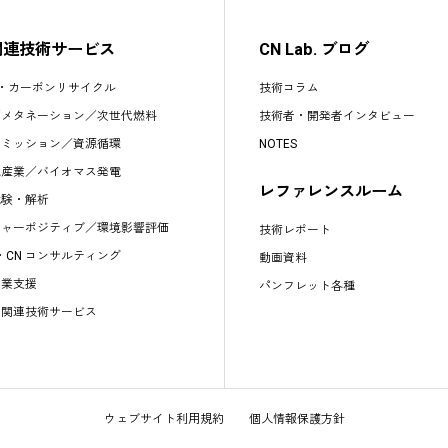
関連技術サービス
CN Lab. ブログ
S・カーボンリサイクル
技術コラム
／
メタネーション
／
次世代燃料
技術者・開発者インタビュー
エミッション
／
資源循環
NOTES
水産業
／
バイオマス発電
レファレンスルーム
試験・解析
チャーポジティブ／環境影響評価
技術レポート
s・CN コンサルティング
動画資料
事業支援
パンフレット各種
他関連技術サービス
ウェブサイト利用規約
個人情報保護方針