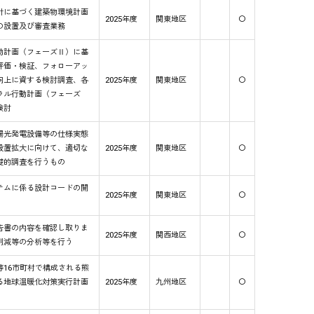
針に基づく建築物環境計画
2025年度
関東地区
〇
の設置及び審査業務
動計画（フェーズⅡ）に基
評価・検証、フォローアッ
向上に資する検討調査、各
2025年度
関東地区
〇
ラル行動計画（フェーズ
検討
陽光発電設備等の仕様実態
設置拡大に向けて、適切な
2025年度
関東地区
〇
礎的調査を行うもの
テムに係る設計コードの開
2025年度
関東地区
〇
告書の内容を確認し取りま
2025年度
関西地区
〇
削減等の分析等を行う
16市町村で構成される熊
る地球温暖化対策実行計画
2025年度
九州地区
〇