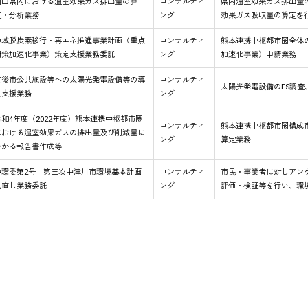
岡山県内における温室効果ガス排出量の算
コンサルティ
県内温室効果ガス排出量
定・分析業務
ング
効果ガス吸収量の算定を
地域脱炭素移行・再エネ推進事業計画（重点
コンサルティ
熊本連携中枢都市圏全体
対策加速化事業）策定支援業務委託
ング
加速化事業）申請業務
筑後市公共施設等への太陽光発電設備等の導
コンサルティ
太陽光発電設備のFS調査
入支援業務
ング
令和4年度（2022年度）熊本連携中枢都市圏
コンサルティ
熊本連携中枢都市圏構成市
における温室効果ガスの排出量及び削減量に
ング
算定業務
かかる報告書作成等
中環委第2号 第三次中津川市環境基本計画
コンサルティ
市民・事業者に対しアン
見直し業務委託
ング
評価・検証等を行い、環