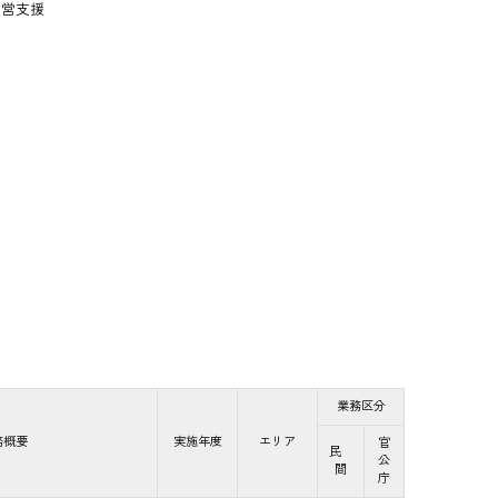
運営支援
業務区分
務概要
実施年度
エリア
官
民
公
間
庁