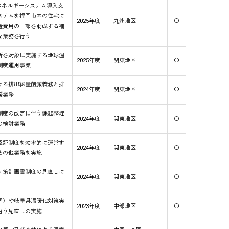
エネルギーシステム導入支
ステムを福岡市内の住宅に
2025年度
九州地区
〇
置費用の一部を助成する補
な業務を行う
所を対象に実施する地球温
2025年度
関東地区
〇
制度運用事業
ける排出総量削減義務と排
2024年度
関東地区
〇
援業務
制度の改定に伴う課題整理
2024年度
関東地区
〇
の検討業務
認証制度を効率的に運営す
2024年度
関東地区
〇
その他業務を実施
対策計画書制度の見直しに
2024年度
関東地区
〇
国）や岐阜県温暖化対策実
2023年度
中部地区
〇
沿う見直しの実施