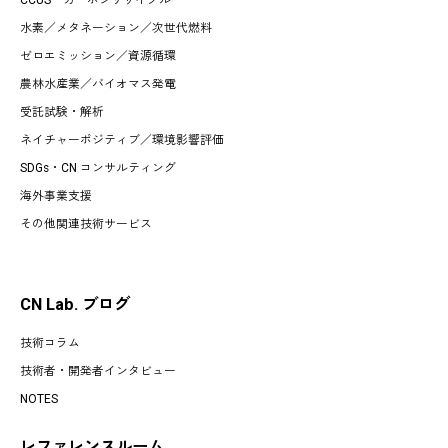
水素
／
メタネーション
／
次世代燃料
ゼロエミッション
／
資源循環
農林水産業
／
バイオマス発電
受託試験・解析
ネイチャーポジティブ／環境影響評価
SDGs・CN コンサルティング
海外事業支援
その他関連技術サービス
CN Lab. ブログ
技術コラム
技術者・開発者インタビュー
NOTES
レファレンスルーム